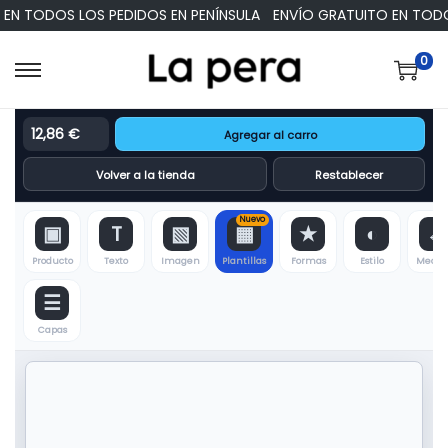
EN TODOS LOS PEDIDOS EN PENÍNSULA
ENVÍO GRATUITO EN TODOS
0
12,86 €
Agregar al carro
Volver a la tienda
Restablecer
▣
T
▧
▦
★
◐
↔
Producto
Texto
Imagen
Plantillas
Formas
Estilo
Medid
☰
Capas