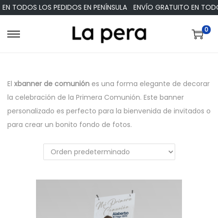
EN TODOS LOS PEDIDOS EN PENÍNSULA
ENVÍO GRATUITO EN TODOS
0
S
S
a
a
l
l
t
t
El
xbanner de comunión
es una forma elegante de decorar
a
a
la celebración de la Primera Comunión. Este banner
r
r
personalizado es perfecto para la bienvenida de invitados o
a
a
para crear un bonito fondo de fotos.
l
l
a
c
n
o
a
n
v
t
e
e
g
n