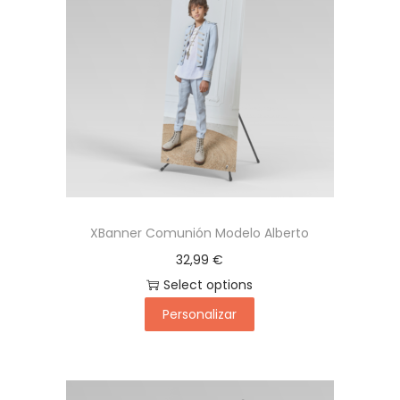
a
i
c
d
i
o
ó
n
XBanner Comunión Modelo Alberto
32,99
€
Select options
Personalizar